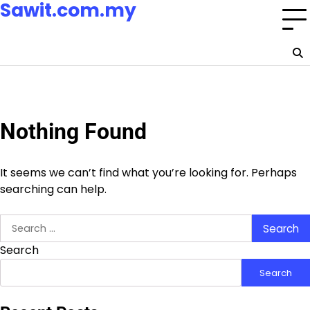
Sawit.com.my
Skip
to
Portal Informasi Sawit Malaysia
content
Nothing Found
It seems we can’t find what you’re looking for. Perhaps
searching can help.
Search
for:
Search
Search